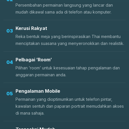
Persembahan permainan langsung yang lancar dan
mudah dikawal sama ada di telefon atau komputer.
Kerusi Rakyat
03
Reka bentuk meja yang berinspirasikan Thai membantu
menciptakan suasana yang menyeronokkan dan realistik.
Pelbagai ’Room’
04
Pilihan ’room’ untuk kesesuaian tahap pengalaman dan
anggaran permainan anda.
Pengalaman Mobile
05
Permainan yang dioptimumkan untuk telefon pintar,
kawalan sentuh dan paparan portrait memudahkan akses
di mana sahaja.