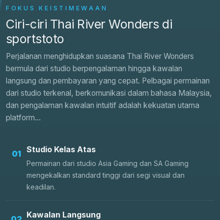
FOKUS KEISTIMEWAAN
Ciri-ciri Thai River Wonders di
sportstoto
Perjalanan menghidupkan suasana Thai River Wonders
bermula dari studio berpengalaman hingga kawalan
langsung dan pembayaran yang cepat. Pelbagai permainan
dari studio terkenal, berkomunikasi dalam bahasa Malaysia,
dan pengalaman kawalan intuitif adalah kekuatan utama
platform...
Studio Kelas Atas
01
Permainan dari studio Asia Gaming dan SA Gaming
mengekalkan standard tinggi dari segi visual dan
keadilan.
Kawalan Langsung
02