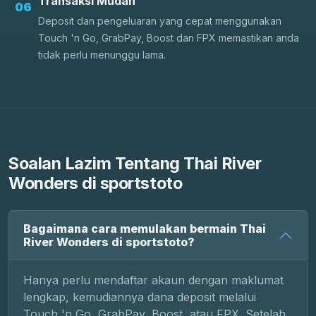
Transaksi Mudah
06
Deposit dan pengeluaran yang cepat menggunakan
Touch 'n Go, GrabPay, Boost dan FPX memastikan anda
tidak perlu menunggu lama.
Soalan Lazim Tentang Thai River
Wonders di sportstoto
Bagaimana cara memulakan bermain Thai
River Wonders di sportstoto?
Hanya perlu mendaftar akaun dengan maklumat
lengkap, kemudiannya dana deposit melalui
Touch 'n Go, GrabPay, Boost, atau FPX. Setelah