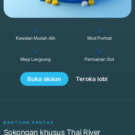
Kawalan Mudah Alih
Mod Portrait
Meja Langsung
Permainan Slot
Buka akaun
Teroka lobi
BANTUAN PANTAS
Sokongan khusus Thai River