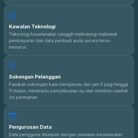
Kawalan Teknologi
Teknologi keselamatan canggih melindungi maklumat
pembayaran dan data peribadi anda secara terus-
menerus.
Sokongan Pelanggan
Pasukan sokongan kami beroperasi dari jam 9 pagi hingga
11 malam, membantu penyelesaian isu dan memberi nasihat
ciri permainan.
Pengurusan Data
Data pengguna disimpan dengan piawaian keselamatan