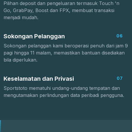
Pilihan deposit dan pengeluaran termasuk Touch 'n
Go, GrabPay, Boost dan FPX, membuat transaksi
menjadi mudah.
Sokongan Pelanggan
06
Sokongan pelanggan kami beroperasi penuh dari jam 9
pagi hingga 11 malam, memastikan bantuan disediakan
bila diperlukan.
Keselamatan dan Privasi
07
Sportstoto mematuhi undang-undang tempatan dan
mengutamakan perlindungan data peribadi pengguna.