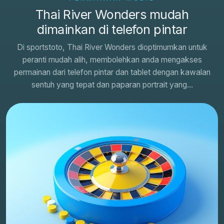
Thai River Wonders mudah
dimainkan di telefon pintar
Di sportstoto, Thai River Wonders dioptimumkan untuk
peranti mudah alih, membolehkan anda mengakses
permainan dari telefon pintar dan tablet dengan kawalan
sentuh yang tepat dan paparan portrait yang...