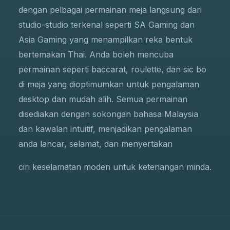
dengan pelbagai permainan meja langsung dari
studio-studio terkenal seperti SA Gaming dan
Asia Gaming yang menampilkan reka bentuk
bertemakan Thai. Anda boleh mencuba
permainan seperti baccarat, roulette, dan sic bo
di meja yang dioptimumkan untuk pengalaman
desktop dan mudah alih. Semua permainan
disediakan dengan sokongan bahasa Malaysia
dan kawalan intuitif, menjadikan pengalaman
anda lancar, selamat, dan menyertakan
ciri keselamatan moden untuk ketenangan minda.