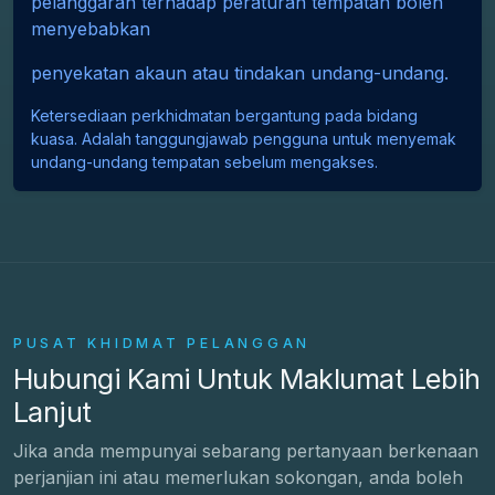
pelanggaran terhadap peraturan tempatan boleh
menyebabkan
penyekatan akaun atau tindakan undang-undang.
Ketersediaan perkhidmatan bergantung pada bidang
kuasa. Adalah tanggungjawab pengguna untuk menyemak
undang-undang tempatan sebelum mengakses.
PUSAT KHIDMAT PELANGGAN
Hubungi Kami Untuk Maklumat Lebih
Lanjut
Jika anda mempunyai sebarang pertanyaan berkenaan
perjanjian ini atau memerlukan sokongan, anda boleh