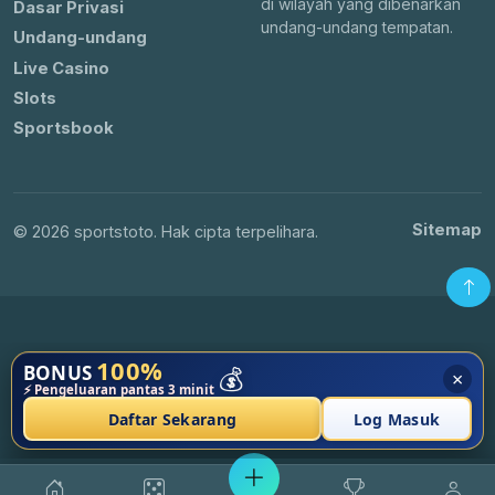
di wilayah yang dibenarkan
Dasar Privasi
undang-undang tempatan.
Undang-undang
Live Casino
Slots
Sportsbook
Sitemap
© 2026 sportstoto. Hak cipta terpelihara.
100%
💰
BONUS
×
⚡ Pengeluaran pantas 3 minit
Daftar Sekarang
Log Masuk