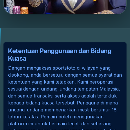
Ketentuan Penggunaan dan Bidang
Kuasa
Dengan mengakses sportstoto di wilayah yang
disokong, anda bersetuju dengan semua syarat dan
ketentuan yang kami tetapkan. Kami beroperasi
sesuai dengan undang-undang tempatan Malaysia,
dan semua transaksi serta akses adalah tertakluk
kepada bidang kuasa tersebut. Pengguna di mana
undang-undang membenarkan mesti berumur 18
tahun ke atas. Pemain boleh menggunakan
platform ini untuk bermain legal, dan sebarang