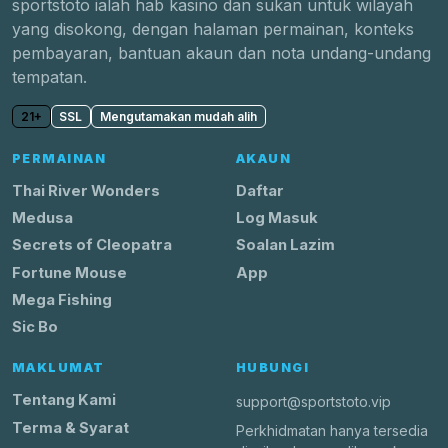
sportstoto ialah hab kasino dan sukan untuk wilayah
yang disokong, dengan halaman permainan, konteks
pembayaran, bantuan akaun dan nota undang-undang
tempatan.
21+
SSL
Mengutamakan mudah alih
PERMAINAN
AKAUN
Thai River Wonders
Daftar
Medusa
Log Masuk
Secrets of Cleopatra
Soalan Lazim
Fortune Mouse
App
Mega Fishing
Sic Bo
MAKLUMAT
HUBUNGI
Tentang Kami
support@sportstoto.vip
Terma & Syarat
Perkhidmatan hanya tersedia